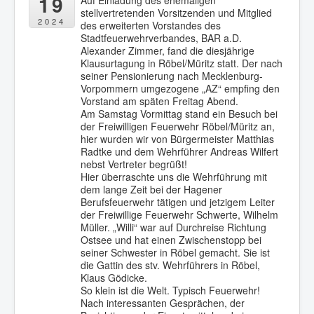
19
stellvertretenden Vorsitzenden und Mitglied
2024
des erweiterten Vorstandes des
Stadtfeuerwehrverbandes, BAR a.D.
Alexander Zimmer, fand die diesjährige
Klausurtagung in Röbel/Müritz statt. Der nach
seiner Pensionierung nach Mecklenburg-
Vorpommern umgezogene „AZ“ empfing den
Vorstand am späten Freitag Abend.
Am Samstag Vormittag stand ein Besuch bei
der Freiwilligen Feuerwehr Röbel/Müritz an,
hier wurden wir von Bürgermeister Matthias
Radtke und dem Wehrführer Andreas Wilfert
nebst Vertreter begrüßt!
Hier überraschte uns die Wehrführung mit
dem lange Zeit bei der Hagener
Berufsfeuerwehr tätigen und jetzigem Leiter
der Freiwillige Feuerwehr Schwerte, Wilhelm
Müller. „Willi“ war auf Durchreise Richtung
Ostsee und hat einen Zwischenstopp bei
seiner Schwester in Röbel gemacht. Sie ist
die Gattin des stv. Wehrführers in Röbel,
Klaus Gödicke.
So klein ist die Welt. Typisch Feuerwehr!
Nach interessanten Gesprächen, der