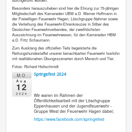
durchgeführt wurden.
Besonders herauszuheben sind hier die Ehrung zur 75-jährigen
Mitgliedschaft des Kameraden UBM a.D. Werner Hoffmann in
der Freiwilligen Feuerwehr Hagen, Löschgruppe Nahmer sowie
die Verleihung des Feuerwehr-Ehrenkreuzes in Silber des
Deutschen Feuerwehrverbandes, der zweithöchsten
Auszeichnung im Feuerwehrwesen, für den Kameraden HBM
a.D. Fritz Schaumann.
Zum Ausklang des offiziellen Teils begeisterte die
Rettungshundestaffel unserer benachbarten Feuerwehr Iserlohn
mit realitätsnahen Übungsszenarien durch Mensch und Tier.
Fotos: Richard Holtschmidt
Springefest 2024
MO
Aug
12
2024
Wir waren im Rahmen der
Öffentlichkeitsarbeit mit der Löschgruppe
Eppenhausen und der Jugendfeuerwehr -
Gruppe West der Feuerwehr Hagen dabei;
https://www.facebook.com/springefest