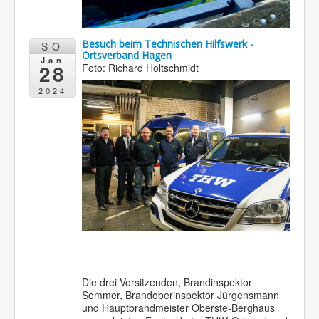
Besuch beim Technischen Hilfswerk -
SO
Ortsverband Hagen
Jan
28
Foto: Richard Holtschmidt
2024
Die drei Vorsitzenden, Brandinspektor
Sommer, Brandoberinspektor Jürgensmann
und Hauptbrandmeister Oberste-Berghaus