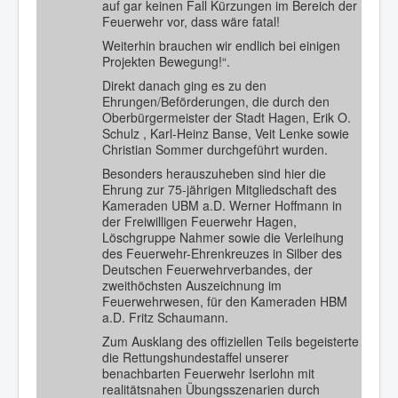
auf gar keinen Fall Kürzungen im Bereich der
Feuerwehr vor, dass wäre fatal!
Weiterhin brauchen wir endlich bei einigen
Projekten Bewegung!“.
Direkt danach ging es zu den
Ehrungen/Beförderungen, die durch den
Oberbürgermeister der Stadt Hagen, Erik O.
Schulz , Karl-Heinz Banse, Veit Lenke sowie
Christian Sommer durchgeführt wurden.
Besonders herauszuheben sind hier die
Ehrung zur 75-jährigen Mitgliedschaft des
Kameraden UBM a.D. Werner Hoffmann in
der Freiwilligen Feuerwehr Hagen,
Löschgruppe Nahmer sowie die Verleihung
des Feuerwehr-Ehrenkreuzes in Silber des
Deutschen Feuerwehrverbandes, der
zweithöchsten Auszeichnung im
Feuerwehrwesen, für den Kameraden HBM
a.D. Fritz Schaumann.
Zum Ausklang des offiziellen Teils begeisterte
die Rettungshundestaffel unserer
benachbarten Feuerwehr Iserlohn mit
realitätsnahen Übungsszenarien durch