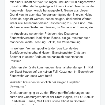
mit einer Einsatzzeit von 12 Tagen und über 1000 eingesetzten
Berichte
Einsatzkräften der langwierigste Einsatz in der Geschichte der
Feuerwehr Hagen wurde herausgestellt. Genau aus diesem
Impressum
Grund konnte auch das Vorstandsmitglied der Enervie, Helge
Schmidt, begrüßt werden; neben einigen, dankenden Worten
Datenschutz
lud er alle Teilnehmer dieser Besprechung zu Speis und Trank,
als besondere Geste des Dankes, im Namen der Enervie, ein.
Im Anschluss sprach der Präsident des Deutscher
Feuerwehrverband, Karl-Heinz Banse, einige, mitunter auch
mahnende Worte Richtung Politik, zur Versammlung.
Im weiteren Verlauf appellierte der Vorsitzende des
Stadtfeuerwehrverband Hagen, Brandinspektor Christian
Sommer in seiner Rede an die zahlreich erschienenen
Politiker:
„Nehmen sie für die kommenden Haushaltsberatungen im Rat
der Stadt Hagen auf gar keinen Fall Kürzungen im Bereich der
Feuerwehr vor, dass wäre fatal!
Weiterhin brauchen wir endlich bei einigen Projekten
Bewegung!“.
Direkt danach ging es zu den Ehrungen/Beförderungen, die
durch den Oberbürgermeister der Stadt Hagen, Erik O. Schulz
, Karl-Heinz Banse, Veit Lenke sowie Christian Sommer