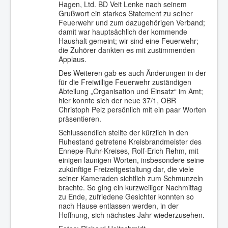
Hagen, Ltd. BD Veit Lenke nach seinem
Grußwort ein starkes Statement zu seiner
Feuerwehr und zum dazugehörigen Verband;
damit war hauptsächlich der kommende
Haushalt gemeint; wir sind eine Feuerwehr;
die Zuhörer dankten es mit zustimmenden
Applaus.
Des Weiteren gab es auch Änderungen in der
für die Freiwillige Feuerwehr zuständigen
Abteilung „Organisation und Einsatz“ im Amt;
hier konnte sich der neue 37/1, OBR
Christoph Pelz persönlich mit ein paar Worten
präsentieren.
Schlussendlich stellte der kürzlich in den
Ruhestand getretene Kreisbrandmeister des
Ennepe-Ruhr-Kreises, Rolf-Erich Rehm, mit
einigen launigen Worten, insbesondere seine
zukünftige Freizeitgestaltung dar, die viele
seiner Kameraden sichtlich zum Schmunzeln
brachte. So ging ein kurzweiliger Nachmittag
zu Ende, zufriedene Gesichter konnten so
nach Hause entlassen werden, in der
Hoffnung, sich nächstes Jahr wiederzusehen.