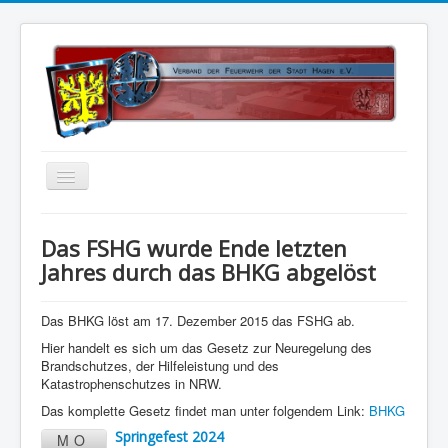
Home
Das FSHG wurde Ende letzten
Über uns
Jahres durch das BHKG abgelöst
Vorstand
Das BHKG löst am 17. Dezember 2015 das FSHG ab.
Kontakt
Hier handelt es sich um das Gesetz zur Neuregelung des
Satzung
Brandschutzes, der Hilfeleistung und des
Katastrophenschutzes in NRW.
Kalender
Das komplette Gesetz findet man unter folgendem Link:
BHKG
Status 5
Springefest 2024
MO