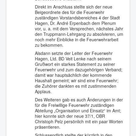
Direkt im Anschluss stellte sich der neue
Beigeordnete des für die Feuerwehr
zuständigen Vorstandsbereiches 4 der Stadt
Hagen, Dr. André Erpenbach dem Plenum
vor, u. a. mit dem Versprechen, nächstes Jahr
den Truppmann-Lehrgang zu absolvieren, um
noch mehr Einblicke in die Feuerwehrarbeit
zu bekommen.
Alsdann setzte der Leiter der Feuerwehr
Hagen, Ltd. BD Veit Lenke nach seinem
Grußwort ein starkes Statement zu seiner
Feuerwehr und zum dazugehörigen Verband;
damit war hauptsächlich der kommende
Haushalt gemeint; wir sind eine Feuerwehr;
die Zuhörer dankten es mit zustimmenden
Applaus.
Des Weiteren gab es auch Änderungen in der
für die Freiwillige Feuerwehr zuständigen
Abteilung „Organisation und Einsatz“ im Amt;
hier konnte sich der neue 37/1, OBR
Christoph Pelz persönlich mit ein paar Worten
präsentieren.
Schlussendlich stellte der kürzlich in den