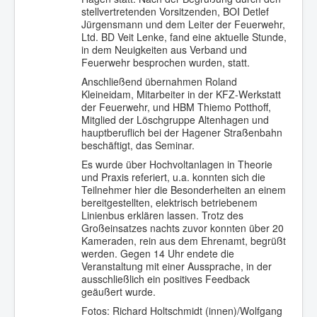
stellvertretenden Vorsitzenden, BOI Detlef
Jürgensmann und dem Leiter der Feuerwehr,
Ltd. BD Veit Lenke, fand eine aktuelle Stunde,
in dem Neuigkeiten aus Verband und
Feuerwehr besprochen wurden, statt.
Anschließend übernahmen Roland
Kleineidam, Mitarbeiter in der KFZ-Werkstatt
der Feuerwehr, und HBM Thiemo Potthoff,
Mitglied der Löschgruppe Altenhagen und
hauptberuflich bei der Hagener Straßenbahn
beschäftigt, das Seminar.
Es wurde über Hochvoltanlagen in Theorie
und Praxis referiert, u.a. konnten sich die
Teilnehmer hier die Besonderheiten an einem
bereitgestellten, elektrisch betriebenem
Linienbus erklären lassen. Trotz des
Großeinsatzes nachts zuvor konnten über 20
Kameraden, rein aus dem Ehrenamt, begrüßt
werden. Gegen 14 Uhr endete die
Veranstaltung mit einer Aussprache, in der
ausschließlich ein positives Feedback
geäußert wurde.
Fotos: Richard Holtschmidt (innen)/Wolfgang