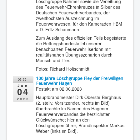
Löschgruppe Nahmer sowie die Verleihung
des Feuerwehr-Ehrenkreuzes in Silber des
Deutschen Feuerwehrverbandes, der
zweithöchsten Auszeichnung im
Feuerwehrwesen, für den Kameraden HBM
a.D. Fritz Schaumann.
Zum Ausklang des offiziellen Teils begeisterte
die Rettungshundestaffel unserer
benachbarten Feuerwehr Iserlohn mit
realitätsnahen Übungsszenarien durch
Mensch und Tier.
Fotos: Richard Holtschmidt
100 Jahre Löschgruppe Fley der Freiwilligen
SO
Feuerwehr Hagen
Jun
04
Festakt am 02.06.2023
Hauptbrandmeister Dirk Oberste-Berghaus
2023
(2. stellv. Vorsitzender, rechts im Bild)
überbrachte im Namen des Hagener
Feuerwehrverbandes die herzlichsten
Glückwünsche; hier an den
Löschgruppenführer, Brandinspektor Markus
Weber (links im Bild).