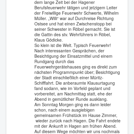
dem lange Zeit bei der Hagener
Berufsfeuerwehr tätigen und jetzigem Leiter
der Freiwillige Feuerwehr Schwerte, Wilhelm
Müller. „Willi“ war auf Durchreise Richtung
Ostsee und hat einen Zwischenstopp bei
seiner Schwester in Röbel gemacht. Sie ist
die Gattin des stv. Wehrführers in Röbel,
Klaus Gödicke.
So klein ist die Welt. Typisch Feuerwehr!
Nach interessanten Gesprächen, der
Besichtigung der Einsatzmittel und einem
Rundgang durch das
Feuerwehrgerätehauses ging es direkt zum
nächsten Programmpunkt über; Besichtigung
der Stadt einschließlich einer Müritz-
Schifffahrt. Die anberaumte Klausurtagung
fand sodann, wie im Vorfeld geplant und
vorbereitet, am Nachmittag statt, ehe der
Abend in gemütlicher Runde ausklang.
Am Sonntag Morgen ging es dann leider
schon, nach einem ausgiebigen
gemeinsamen Frühstück im Hause Zimmer,
wieder zurück nach Hagen. Die Fahrt endete
mit der Ankunft in Hagen am frühen Abend.
Auf diesem Wege möchten wir uns nochmals