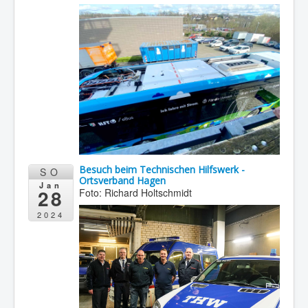
Besuch beim Technischen Hilfswerk -
SO
Ortsverband Hagen
Jan
28
Foto: Richard Holtschmidt
2024