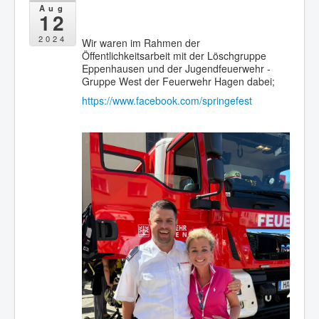
Aug
Berichte
12
Impressum
2024
Wir waren im Rahmen der
Öffentlichkeitsarbeit mit der Löschgruppe
Datenschutz
Eppenhausen und der Jugendfeuerwehr -
Gruppe West der Feuerwehr Hagen dabei;
https://www.facebook.com/springefest