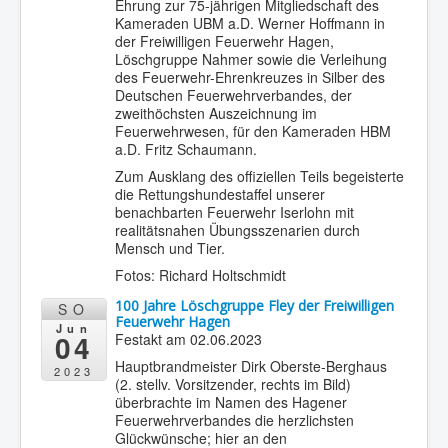
Ehrung zur 75-jährigen Mitgliedschaft des
Kameraden UBM a.D. Werner Hoffmann in
der Freiwilligen Feuerwehr Hagen,
Löschgruppe Nahmer sowie die Verleihung
des Feuerwehr-Ehrenkreuzes in Silber des
Deutschen Feuerwehrverbandes, der
zweithöchsten Auszeichnung im
Feuerwehrwesen, für den Kameraden HBM
a.D. Fritz Schaumann.
Zum Ausklang des offiziellen Teils begeisterte
die Rettungshundestaffel unserer
benachbarten Feuerwehr Iserlohn mit
realitätsnahen Übungsszenarien durch
Mensch und Tier.
Fotos: Richard Holtschmidt
100 Jahre Löschgruppe Fley der Freiwilligen
SO
Feuerwehr Hagen
Jun
04
Festakt am 02.06.2023
Hauptbrandmeister Dirk Oberste-Berghaus
2023
(2. stellv. Vorsitzender, rechts im Bild)
überbrachte im Namen des Hagener
Feuerwehrverbandes die herzlichsten
Glückwünsche; hier an den