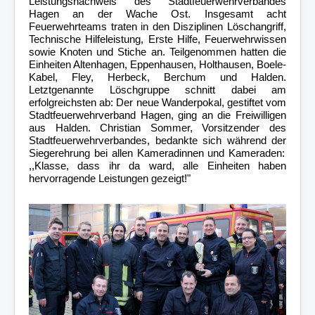
Leistungsnachweis des Stadtfeuerwehrverbandes
Berichte
Hagen an der Wache Ost. Insgesamt acht
Feuerwehrteams traten in den Disziplinen Löschangriff,
Impressum
Technische Hilfeleistung, Erste Hilfe, Feuerwehrwissen
sowie Knoten und Stiche an. Teilgenommen hatten die
Datenschutz
Einheiten Altenhagen, Eppenhausen, Holthausen, Boele-
Kabel, Fley, Herbeck, Berchum und Halden.
Letztgenannte Löschgruppe schnitt dabei am
erfolgreichsten ab: Der neue Wanderpokal, gestiftet vom
Stadtfeuerwehrverband Hagen, ging an die Freiwilligen
aus Halden. Christian Sommer, Vorsitzender des
Stadtfeuerwehrverbandes, bedankte sich während der
Siegerehrung bei allen Kameradinnen und Kameraden:
,,Klasse, dass ihr da ward, alle Einheiten haben
hervorragende Leistungen gezeigt!"