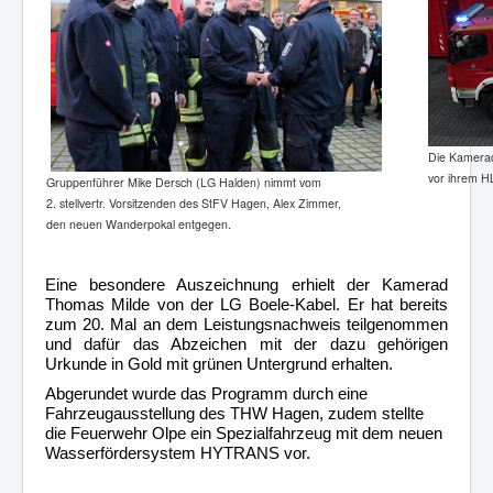
Die Kamerad
vor ihrem H
Gruppenführer Mike Dersch (LG Halden)
nimmt vom
2. stellvertr. Vorsitzenden des
StFV Hagen, Alex Zimmer,
den neuen Wanderpokal entgegen.
Eine besondere Auszeichnung erhielt der Kamerad
Thomas Milde von der LG Boele-Kabel. Er hat bereits
zum 20. Mal an dem Leistungsnachweis teilgenommen
und dafür das Abzeichen mit der dazu gehörigen
Urkunde in Gold mit grünen Untergrund erhalten.
Abgerundet wurde das Programm durch eine
Fahrzeugausstellung des THW Hagen, zudem stellte
die Feuerwehr Olpe ein Spezialfahrzeug mit dem neuen
Wasserfördersystem HYTRANS vor.