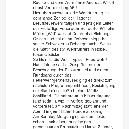
Radtke und dem Wehrführer Andreas Wilfert
nebst Vertreter begrüßt!
Hier überraschte uns die Wehrführung mit
dem lange Zeit bei der Hagener
Berufsfeuerwehr tätigen und jetzigem Leiter
der Freiwillige Feuerwehr Schwerte, Wilhelm
Müller. „Willi“ war auf Durchreise Richtung
Ostsee und hat einen Zwischenstopp bei
seiner Schwester in Röbel gemacht. Sie ist
die Gattin des stv. Wehrführers in Röbel,
Klaus Gödicke.
So klein ist die Welt. Typisch Feuerwehr!
Nach interessanten Gesprächen, der
Besichtigung der Einsatzmittel und einem
Rundgang durch das
Feuerwehrgerätehauses ging es direkt zum
nächsten Programmpunkt über; Besichtigung
der Stadt einschließlich einer Müritz-
Schifffahrt. Die anberaumte Klausurtagung
fand sodann, wie im Vorfeld geplant und
vorbereitet, am Nachmittag statt, ehe der
Abend in gemütlicher Runde ausklang.
Am Sonntag Morgen ging es dann leider
schon, nach einem ausgiebigen
gemeinsamen Frühstück im Hause Zimmer,