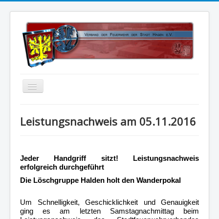
Home
Leistungsnachweis am 05.11.2016
Über uns
Vorstand
Jeder Handgriff sitzt!
Leistungsnachweis
Kontakt
erfolgreich durchgeführt
Satzung
Die Löschgruppe Halden holt den Wanderpokal
Kalender
Um Schnelligkeit, Geschicklichkeit und Genauigkeit
Status 5
ging es am letzten Samstagnachmittag beim