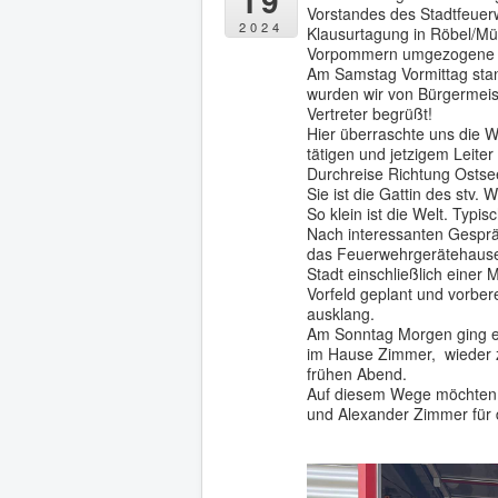
19
Vorstandes des Stadtfeuer
2024
Klausurtagung in Röbel/Mür
Vorpommern umgezogene „A
Am Samstag Vormittag stand
wurden wir von Bürgermeis
Vertreter begrüßt!
Hier überraschte uns die 
tätigen und jetzigem Leiter
Durchreise Richtung Ostse
Sie ist die Gattin des stv.
So klein ist die Welt. Typi
Nach interessanten Gesprä
das Feuerwehrgerätehauses
Stadt einschließlich einer
Vorfeld geplant und vorber
ausklang.
Am Sonntag Morgen ging e
im Hause Zimmer, wieder z
frühen Abend.
Auf diesem Wege möchten w
und Alexander Zimmer für 