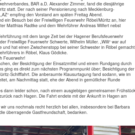
wehrverbandes, BAR a.D. Alexander Zimmer, fand die diesjährige
itz statt. Der nach seiner Pensionierung nach Mecklenburg-
Z“ empfing den Vorstand am späten Freitag Abend.
 ein Besuch bei der Freiwilligen Feuerwehr Röbel/Müritz an, hier
ter Matthias Radtke und dem Wehrführer Andreas Wilfert nebst
Wehrführung mit dem lange Zeit bei der Hagener Berufsfeuerwehr
 der Freiwillige Feuerwehr Schwerte, Wilhelm Müller. „Willi“ war auf
e und hat einen Zwischenstopp bei seiner Schwester in Röbel gemacht
 Wehrführers in Röbel, Klaus Gödicke.
sch Feuerwehr!
chen, der Besichtigung der Einsatzmittel und einem Rundgang durch
 ging es direkt zum nächsten Programmpunkt über; Besichtigung der
 Müritz-Schifffahrt. Die anberaumte Klausurtagung fand sodann, wie im
eitet, am Nachmittag statt, ehe der Abend in gemütlicher Runde
s dann leider schon, nach einem ausgiebigen gemeinsamen Frühstüc
urück nach Hagen. Die Fahrt endete mit der Ankunft in Hagen am
ir uns nochmals recht herzlich bei allen, insbesondere bei Barbara
die überragende Gastfreundschaft, bedanken.