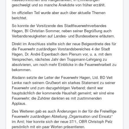
Berichte
geschwelgt und so manche Anekdote von früher erzählt.
Im offiziellen Teil wurde aber auch über aktuelle Themen
Impressum
berichtet.
Datenschutz
So konnte der Vorsitzende des Stadtfeuerwehrverbandes
Hagen, BI Christian Sommer, neben seiner Begrüßung auch
Verbandsneuigkeiten auf Landes- und Bundesebene erläutern.
Direkt im Anschluss stellte sich der neue Beigeordnete des für
die Feuerwehr zuständigen Vorstandsbereiches 4 der Stadt
Hagen, Dr. André Erpenbach dem Plenum vor, u. a. mit dem
Versprechen, nächstes Jahr den Truppmann-Lehrgang zu
absolvieren, um noch mehr Einblicke in die Feuerwehrarbeit zu
bekommen.
Alsdann setzte der Leiter der Feuerwehr Hagen, Ltd. BD Veit
Lenke nach seinem Grußwort ein starkes Statement zu seiner
Feuerwehr und zum dazugehörigen Verband; damit war
hauptsächlich der kommende Haushalt gemeint; wir sind eine
Feuerwehr; die Zuhörer dankten es mit zustimmenden
Applaus.
Des Weiteren gab es auch Änderungen in der für die Freiwillige
Feuerwehr zuständigen Abteilung „Organisation und Einsatz“
im Amt; hier konnte sich der neue 37/1, OBR Christoph Pelz
persönlich mit ein paar Worten präsentieren.