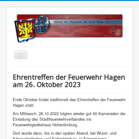
Home
Ehrentreffen der Feuerwehr Hagen
Über uns
am 26. Oktober 2023
Vorstand
Ende Oktober findet traditionell das Ehrentreffen der Feuerwehr
Kontakt
Hagen statt.
Satzung
Am Mittwoch, 26.10.2023 folgten wieder gut 60 Kameraden der
Einladung des Stadtfeuerwehrverbandes ins
Kalender
Feuerwehrgerätehaus Hohenlimburg.
Dort wurde dann, bis in den späten Abend, bei Wurst- und
Status 5
Käseschnittchen und Kaltgetränken, in Erinnerungen