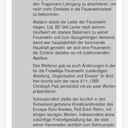
den Truppmann-Lehrgang zu absolvieren, um
noch mehr Einblicke in die Feuerwehrarbeit
zu bekommen.
Alsdann setzte der Leiter der Feuerwehr
Hagen, Ltd. BD Veit Lenke nach seinem
Grußwort ein starkes Statement zu seiner
Feuerwehr und zum dazugehörigen Verband;
damit war hauptsächlich der kommende
Haushalt gemeint; wir sind eine Feuerwehr;
die Zuhörer dankten es mit zustimmenden
Applaus.
Des Weiteren gab es auch Änderungen in der
für die Freiwillige Feuerwehr zuständigen
Abteilung „Organisation und Einsatz“ im Amt;
hier konnte sich der neue 37/1, OBR
Christoph Pelz persönlich mit ein paar Worten
präsentieren.
Schlussendlich stellte der kürzlich in den
Ruhestand getretene Kreisbrandmeister des
Ennepe-Ruhr-Kreises, Rolf-Erich Rehm, mit
einigen launigen Worten, insbesondere seine
zukünftige Freizeitgestaltung dar, die viele
seiner Kameraden sichtlich zum Schmunzeln