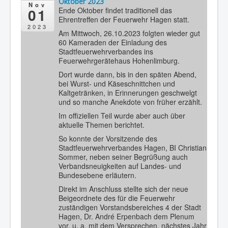
Oktober 2023
Nov
01
Ende Oktober findet traditionell das
Ehrentreffen der Feuerwehr Hagen statt.
2023
Am Mittwoch, 26.10.2023 folgten wieder gut
60 Kameraden der Einladung des
Stadtfeuerwehrverbandes ins
Feuerwehrgerätehaus Hohenlimburg.
Dort wurde dann, bis in den späten Abend,
bei Wurst- und Käseschnittchen und
Kaltgetränken, in Erinnerungen geschwelgt
und so manche Anekdote von früher erzählt.
Im offiziellen Teil wurde aber auch über
aktuelle Themen berichtet.
So konnte der Vorsitzende des
Stadtfeuerwehrverbandes Hagen, BI Christian
Sommer, neben seiner Begrüßung auch
Verbandsneuigkeiten auf Landes- und
Bundesebene erläutern.
Direkt im Anschluss stellte sich der neue
Beigeordnete des für die Feuerwehr
zuständigen Vorstandsbereiches 4 der Stadt
Hagen, Dr. André Erpenbach dem Plenum
vor, u. a. mit dem Versprechen, nächstes Jahr