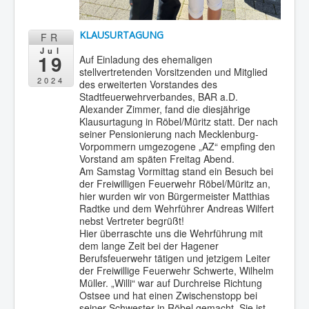
KLAUSURTAGUNG
FR
Jul
19
Auf Einladung des ehemaligen
stellvertretenden Vorsitzenden und Mitglied
2024
des erweiterten Vorstandes des
Stadtfeuerwehrverbandes, BAR a.D.
Alexander Zimmer, fand die diesjährige
Klausurtagung in Röbel/Müritz statt. Der nach
seiner Pensionierung nach Mecklenburg-
Vorpommern umgezogene „AZ“ empfing den
Vorstand am späten Freitag Abend.
Am Samstag Vormittag stand ein Besuch bei
der Freiwilligen Feuerwehr Röbel/Müritz an,
hier wurden wir von Bürgermeister Matthias
Radtke und dem Wehrführer Andreas Wilfert
nebst Vertreter begrüßt!
Hier überraschte uns die Wehrführung mit
dem lange Zeit bei der Hagener
Berufsfeuerwehr tätigen und jetzigem Leiter
der Freiwillige Feuerwehr Schwerte, Wilhelm
Müller. „Willi“ war auf Durchreise Richtung
Ostsee und hat einen Zwischenstopp bei
seiner Schwester in Röbel gemacht. Sie ist