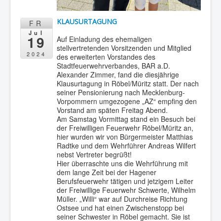
KLAUSURTAGUNG
FR
Jul
19
Auf Einladung des ehemaligen
stellvertretenden Vorsitzenden und Mitglied
2024
des erweiterten Vorstandes des
Stadtfeuerwehrverbandes, BAR a.D.
Alexander Zimmer, fand die diesjährige
Klausurtagung in Röbel/Müritz statt. Der nach
seiner Pensionierung nach Mecklenburg-
Vorpommern umgezogene „AZ“ empfing den
Vorstand am späten Freitag Abend.
Am Samstag Vormittag stand ein Besuch bei
der Freiwilligen Feuerwehr Röbel/Müritz an,
hier wurden wir von Bürgermeister Matthias
Radtke und dem Wehrführer Andreas Wilfert
nebst Vertreter begrüßt!
Hier überraschte uns die Wehrführung mit
dem lange Zeit bei der Hagener
Berufsfeuerwehr tätigen und jetzigem Leiter
der Freiwillige Feuerwehr Schwerte, Wilhelm
Müller. „Willi“ war auf Durchreise Richtung
Ostsee und hat einen Zwischenstopp bei
seiner Schwester in Röbel gemacht. Sie ist