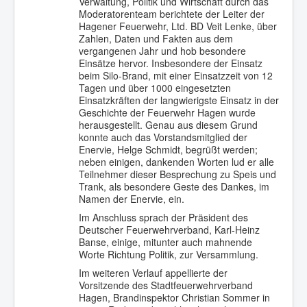
Verwaltung, Politik und Wirtschaft durch das
Moderatorenteam berichtete der Leiter der
Hagener Feuerwehr, Ltd. BD Veit Lenke, über
Zahlen, Daten und Fakten aus dem
vergangenen Jahr und hob besondere
Einsätze hervor. Insbesondere der Einsatz
beim Silo-Brand, mit einer Einsatzzeit von 12
Tagen und über 1000 eingesetzten
Einsatzkräften der langwierigste Einsatz in der
Geschichte der Feuerwehr Hagen wurde
herausgestellt. Genau aus diesem Grund
konnte auch das Vorstandsmitglied der
Enervie, Helge Schmidt, begrüßt werden;
neben einigen, dankenden Worten lud er alle
Teilnehmer dieser Besprechung zu Speis und
Trank, als besondere Geste des Dankes, im
Namen der Enervie, ein.
Im Anschluss sprach der Präsident des
Deutscher Feuerwehrverband, Karl-Heinz
Banse, einige, mitunter auch mahnende
Worte Richtung Politik, zur Versammlung.
Im weiteren Verlauf appellierte der
Vorsitzende des Stadtfeuerwehrverband
Hagen, Brandinspektor Christian Sommer in