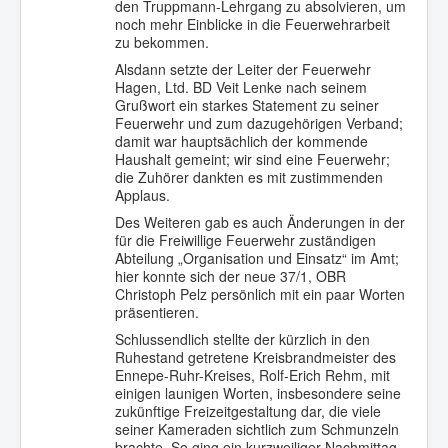
den Truppmann-Lehrgang zu absolvieren, um
noch mehr Einblicke in die Feuerwehrarbeit
zu bekommen.
Alsdann setzte der Leiter der Feuerwehr
Hagen, Ltd. BD Veit Lenke nach seinem
Grußwort ein starkes Statement zu seiner
Feuerwehr und zum dazugehörigen Verband;
damit war hauptsächlich der kommende
Haushalt gemeint; wir sind eine Feuerwehr;
die Zuhörer dankten es mit zustimmenden
Applaus.
Des Weiteren gab es auch Änderungen in der
für die Freiwillige Feuerwehr zuständigen
Abteilung „Organisation und Einsatz“ im Amt;
hier konnte sich der neue 37/1, OBR
Christoph Pelz persönlich mit ein paar Worten
präsentieren.
Schlussendlich stellte der kürzlich in den
Ruhestand getretene Kreisbrandmeister des
Ennepe-Ruhr-Kreises, Rolf-Erich Rehm, mit
einigen launigen Worten, insbesondere seine
zukünftige Freizeitgestaltung dar, die viele
seiner Kameraden sichtlich zum Schmunzeln
brachte. So ging ein kurzweiliger Nachmittag