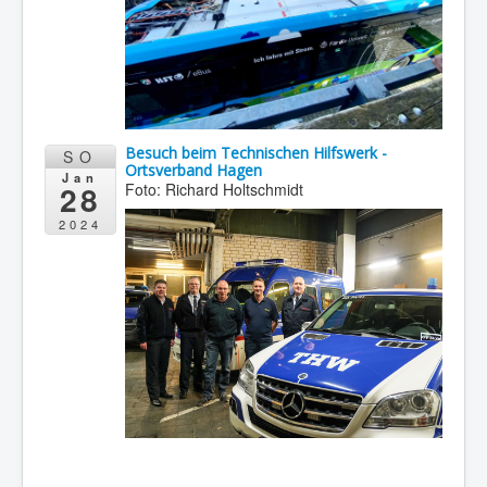
Besuch beim Technischen Hilfswerk -
SO
Ortsverband Hagen
Jan
28
Foto: Richard Holtschmidt
2024