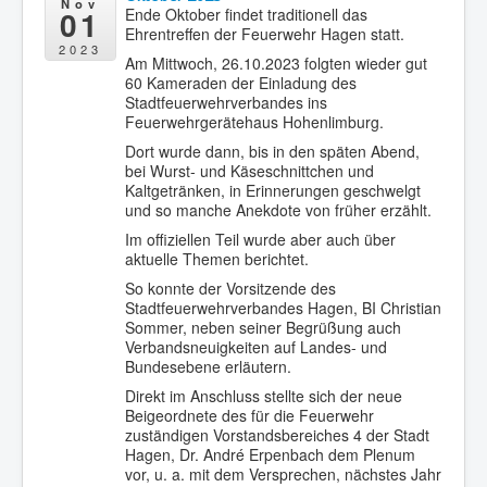
Nov
01
Ende Oktober findet traditionell das
Ehrentreffen der Feuerwehr Hagen statt.
2023
Am Mittwoch, 26.10.2023 folgten wieder gut
60 Kameraden der Einladung des
Stadtfeuerwehrverbandes ins
Feuerwehrgerätehaus Hohenlimburg.
Dort wurde dann, bis in den späten Abend,
bei Wurst- und Käseschnittchen und
Kaltgetränken, in Erinnerungen geschwelgt
und so manche Anekdote von früher erzählt.
Im offiziellen Teil wurde aber auch über
aktuelle Themen berichtet.
So konnte der Vorsitzende des
Stadtfeuerwehrverbandes Hagen, BI Christian
Sommer, neben seiner Begrüßung auch
Verbandsneuigkeiten auf Landes- und
Bundesebene erläutern.
Direkt im Anschluss stellte sich der neue
Beigeordnete des für die Feuerwehr
zuständigen Vorstandsbereiches 4 der Stadt
Hagen, Dr. André Erpenbach dem Plenum
vor, u. a. mit dem Versprechen, nächstes Jahr