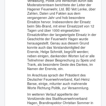
Verwaltung, Politik und Wirtschaft durch das
Moderatorenteam berichtete der Leiter der
Hagener Feuerwehr, Ltd. BD Veit Lenke, über
Zahlen, Daten und Fakten aus dem
vergangenen Jahr und hob besondere
Einsätze hervor. Insbesondere der Einsatz
beim Silo-Brand, mit einer Einsatzzeit von 12
Tagen und über 1000 eingesetzten
Einsatzkräften der langwierigste Einsatz in der
Geschichte der Feuerwehr Hagen wurde
herausgestellt. Genau aus diesem Grund
konnte auch das Vorstandsmitglied der
Enervie, Helge Schmidt, begrüßt werden;
neben einigen, dankenden Worten lud er alle
Teilnehmer dieser Besprechung zu Speis und
Trank, als besondere Geste des Dankes, im
Namen der Enervie, ein.
Im Anschluss sprach der Präsident des
Deutscher Feuerwehrverband, Karl-Heinz
Banse, einige, mitunter auch mahnende
Worte Richtung Politik, zur Versammlung.
Im weiteren Verlauf appellierte der
Vorsitzende des Stadtfeuerwehrverband
Hagen, Brandinspektor Christian Sommer in