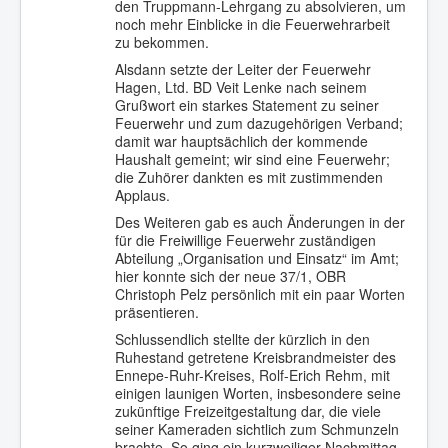
den Truppmann-Lehrgang zu absolvieren, um
noch mehr Einblicke in die Feuerwehrarbeit
zu bekommen.
Alsdann setzte der Leiter der Feuerwehr
Hagen, Ltd. BD Veit Lenke nach seinem
Grußwort ein starkes Statement zu seiner
Feuerwehr und zum dazugehörigen Verband;
damit war hauptsächlich der kommende
Haushalt gemeint; wir sind eine Feuerwehr;
die Zuhörer dankten es mit zustimmenden
Applaus.
Des Weiteren gab es auch Änderungen in der
für die Freiwillige Feuerwehr zuständigen
Abteilung „Organisation und Einsatz“ im Amt;
hier konnte sich der neue 37/1, OBR
Christoph Pelz persönlich mit ein paar Worten
präsentieren.
Schlussendlich stellte der kürzlich in den
Ruhestand getretene Kreisbrandmeister des
Ennepe-Ruhr-Kreises, Rolf-Erich Rehm, mit
einigen launigen Worten, insbesondere seine
zukünftige Freizeitgestaltung dar, die viele
seiner Kameraden sichtlich zum Schmunzeln
brachte. So ging ein kurzweiliger Nachmittag