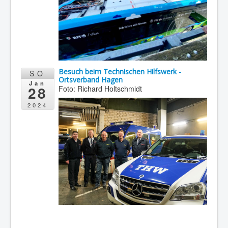
Besuch beim Technischen Hilfswerk -
SO
Ortsverband Hagen
Jan
28
Foto: Richard Holtschmidt
2024