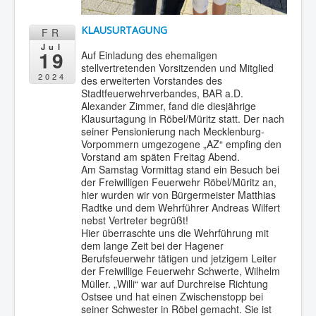
KLAUSURTAGUNG
FR
Jul
19
Auf Einladung des ehemaligen
stellvertretenden Vorsitzenden und Mitglied
2024
des erweiterten Vorstandes des
Stadtfeuerwehrverbandes, BAR a.D.
Alexander Zimmer, fand die diesjährige
Klausurtagung in Röbel/Müritz statt. Der nach
seiner Pensionierung nach Mecklenburg-
Vorpommern umgezogene „AZ“ empfing den
Vorstand am späten Freitag Abend.
Am Samstag Vormittag stand ein Besuch bei
der Freiwilligen Feuerwehr Röbel/Müritz an,
hier wurden wir von Bürgermeister Matthias
Radtke und dem Wehrführer Andreas Wilfert
nebst Vertreter begrüßt!
Hier überraschte uns die Wehrführung mit
dem lange Zeit bei der Hagener
Berufsfeuerwehr tätigen und jetzigem Leiter
der Freiwillige Feuerwehr Schwerte, Wilhelm
Müller. „Willi“ war auf Durchreise Richtung
Ostsee und hat einen Zwischenstopp bei
seiner Schwester in Röbel gemacht. Sie ist