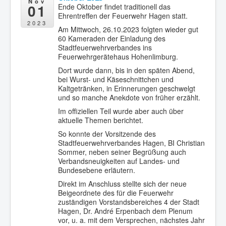
Nov
01
Ende Oktober findet traditionell das
Ehrentreffen der Feuerwehr Hagen statt.
2023
Am Mittwoch, 26.10.2023 folgten wieder gut
60 Kameraden der Einladung des
Stadtfeuerwehrverbandes ins
Feuerwehrgerätehaus Hohenlimburg.
Dort wurde dann, bis in den späten Abend,
bei Wurst- und Käseschnittchen und
Kaltgetränken, in Erinnerungen geschwelgt
und so manche Anekdote von früher erzählt.
Im offiziellen Teil wurde aber auch über
aktuelle Themen berichtet.
So konnte der Vorsitzende des
Stadtfeuerwehrverbandes Hagen, BI Christian
Sommer, neben seiner Begrüßung auch
Verbandsneuigkeiten auf Landes- und
Bundesebene erläutern.
Direkt im Anschluss stellte sich der neue
Beigeordnete des für die Feuerwehr
zuständigen Vorstandsbereiches 4 der Stadt
Hagen, Dr. André Erpenbach dem Plenum
vor, u. a. mit dem Versprechen, nächstes Jahr