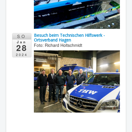
Besuch beim Technischen Hilfswerk -
SO
Ortsverband Hagen
Jan
28
Foto: Richard Holtschmidt
2024