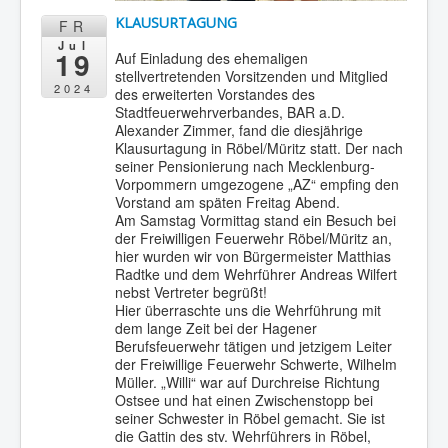
KLAUSURTAGUNG
FR
Jul
19
Auf Einladung des ehemaligen
stellvertretenden Vorsitzenden und Mitglied
2024
des erweiterten Vorstandes des
Stadtfeuerwehrverbandes, BAR a.D.
Alexander Zimmer, fand die diesjährige
Klausurtagung in Röbel/Müritz statt. Der nach
seiner Pensionierung nach Mecklenburg-
Vorpommern umgezogene „AZ“ empfing den
Vorstand am späten Freitag Abend.
Am Samstag Vormittag stand ein Besuch bei
der Freiwilligen Feuerwehr Röbel/Müritz an,
hier wurden wir von Bürgermeister Matthias
Radtke und dem Wehrführer Andreas Wilfert
nebst Vertreter begrüßt!
Hier überraschte uns die Wehrführung mit
dem lange Zeit bei der Hagener
Berufsfeuerwehr tätigen und jetzigem Leiter
der Freiwillige Feuerwehr Schwerte, Wilhelm
Müller. „Willi“ war auf Durchreise Richtung
Ostsee und hat einen Zwischenstopp bei
seiner Schwester in Röbel gemacht. Sie ist
die Gattin des stv. Wehrführers in Röbel,