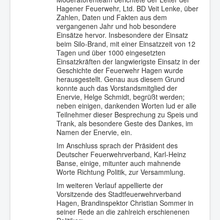
Hagener Feuerwehr, Ltd. BD Veit Lenke, über
Zahlen, Daten und Fakten aus dem
vergangenen Jahr und hob besondere
Einsätze hervor. Insbesondere der Einsatz
beim Silo-Brand, mit einer Einsatzzeit von 12
Tagen und über 1000 eingesetzten
Einsatzkräften der langwierigste Einsatz in der
Geschichte der Feuerwehr Hagen wurde
herausgestellt. Genau aus diesem Grund
konnte auch das Vorstandsmitglied der
Enervie, Helge Schmidt, begrüßt werden;
neben einigen, dankenden Worten lud er alle
Teilnehmer dieser Besprechung zu Speis und
Trank, als besondere Geste des Dankes, im
Namen der Enervie, ein.
Im Anschluss sprach der Präsident des
Deutscher Feuerwehrverband, Karl-Heinz
Banse, einige, mitunter auch mahnende
Worte Richtung Politik, zur Versammlung.
Im weiteren Verlauf appellierte der
Vorsitzende des Stadtfeuerwehrverband
Hagen, Brandinspektor Christian Sommer in
seiner Rede an die zahlreich erschienenen