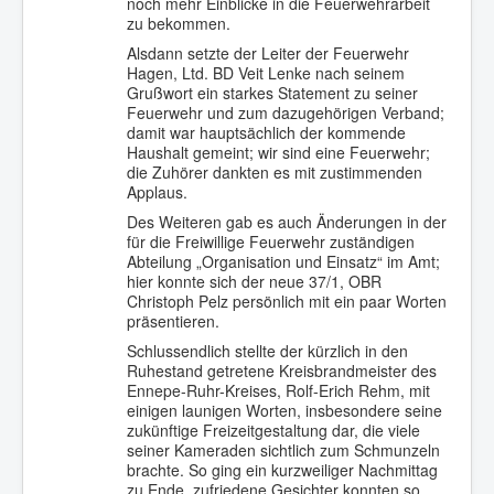
noch mehr Einblicke in die Feuerwehrarbeit
zu bekommen.
Alsdann setzte der Leiter der Feuerwehr
Hagen, Ltd. BD Veit Lenke nach seinem
Grußwort ein starkes Statement zu seiner
Feuerwehr und zum dazugehörigen Verband;
damit war hauptsächlich der kommende
Haushalt gemeint; wir sind eine Feuerwehr;
die Zuhörer dankten es mit zustimmenden
Applaus.
Des Weiteren gab es auch Änderungen in der
für die Freiwillige Feuerwehr zuständigen
Abteilung „Organisation und Einsatz“ im Amt;
hier konnte sich der neue 37/1, OBR
Christoph Pelz persönlich mit ein paar Worten
präsentieren.
Schlussendlich stellte der kürzlich in den
Ruhestand getretene Kreisbrandmeister des
Ennepe-Ruhr-Kreises, Rolf-Erich Rehm, mit
einigen launigen Worten, insbesondere seine
zukünftige Freizeitgestaltung dar, die viele
seiner Kameraden sichtlich zum Schmunzeln
brachte. So ging ein kurzweiliger Nachmittag
zu Ende, zufriedene Gesichter konnten so