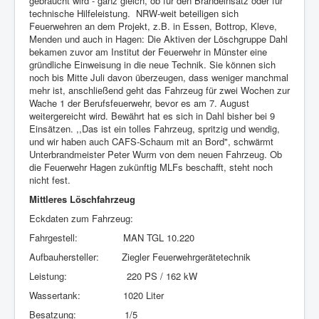
gebraucht wird - ganz gleich, ob für den Brandeinsatz oder für
technische Hilfeleistung. NRW-weit beteiligen sich
Feuerwehren an dem Projekt, z.B. in Essen, Bottrop, Kleve,
Menden und auch in Hagen: Die Aktiven der Löschgruppe Dahl
bekamen zuvor am Institut der Feuerwehr in Münster eine
gründliche Einweisung in die neue Technik. Sie können sich
noch bis Mitte Juli davon überzeugen, dass weniger manchmal
mehr ist, anschließend geht das Fahrzeug für zwei Wochen zur
Wache 1 der Berufsfeuerwehr, bevor es am 7. August
weitergereicht wird. Bewährt hat es sich in Dahl bisher bei 9
Einsätzen. ,,Das ist ein tolles Fahrzeug, spritzig und wendig,
und wir haben auch CAFS-Schaum mit an Bord", schwärmt
Unterbrandmeister Peter Wurm von dem neuen Fahrzeug. Ob
die Feuerwehr Hagen zukünftig MLFs beschafft, steht noch
nicht fest.
Mittleres Löschfahrzeug
Eckdaten zum Fahrzeug:
Fahrgestell: MAN TGL 10.220
Aufbauhersteller: Ziegler Feuerwehrgerätetechnik
Leistung: 220 PS / 162 kW
Wassertank: 1020 Liter
Besatzung: 1/5