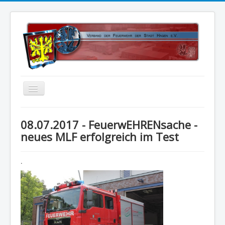
Home
08.07.2017 - FeuerwEHRENsache -
Über uns
neues MLF erfolgreich im Test
Vorstand
.
Kontakt
Satzung
Kalender
Status 5