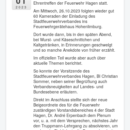
01
Ehrentreffen der Feuerwehr Hagen statt.
2023
Am Mittwoch, 26.10.2023 folgten wieder gut
60 Kameraden der Einladung des
Stadtfeuerwehrverbandes ins
Feuerwehrgerätehaus Hohenlimburg.
Dort wurde dann, bis in den späten Abend,
bei Wurst- und Käseschnittchen und
Kaltgetränken, in Erinnerungen geschwelgt
und so manche Anekdote von früher erzählt.
Im offiziellen Teil wurde aber auch über
aktuelle Themen berichtet.
So konnte der Vorsitzende des
Stadtfeuerwehrverbandes Hagen, BI Christian
Sommer, neben seiner Begrüßung auch
Verbandsneuigkeiten auf Landes- und
Bundesebene erläutern.
Direkt im Anschluss stellte sich der neue
Beigeordnete des für die Feuerwehr
zuständigen Vorstandsbereiches 4 der Stadt
Hagen, Dr. André Erpenbach dem Plenum
vor, u. a. mit dem Versprechen, nächstes Jahr
den Truppmann-Lehrgang zu absolvieren, um