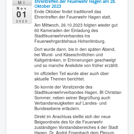
Ehrentreffen der Feuerwehr Hagen am 26.
MI
Oktober 2023
Nov
01
Ende Oktober findet traditionell das
Ehrentreffen der Feuerwehr Hagen statt.
2023
Am Mittwoch, 26.10.2023 folgten wieder gut
60 Kameraden der Einladung des
Stadtfeuerwehrverbandes ins
Feuerwehrgerätehaus Hohenlimburg.
Dort wurde dann, bis in den späten Abend,
bei Wurst- und Käseschnittchen und
Kaltgetränken, in Erinnerungen geschwelgt
und so manche Anekdote von früher erzählt.
Im offiziellen Teil wurde aber auch über
aktuelle Themen berichtet.
So konnte der Vorsitzende des
Stadtfeuerwehrverbandes Hagen, BI Christian
Sommer, neben seiner Begrüßung auch
Verbandsneuigkeiten auf Landes- und
Bundesebene erläutern.
Direkt im Anschluss stellte sich der neue
Beigeordnete des für die Feuerwehr
zuständigen Vorstandsbereiches 4 der Stadt
Hagen, Dr. André Erpenbach dem Plenum