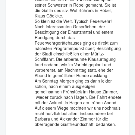
seiner Schwester in Röbel gemacht. Sie ist
die Gattin des stv. Wehrführers in Röbel,
Klaus Gödicke.
So klein ist die Welt. Typisch Feuerwehr!
Nach interessanten Gesprächen, der
Besichtigung der Einsatzmittel und einem
Rundgang durch das
Feuerwehrgerätehauses ging es direkt zum
nächsten Programmpunkt über; Besichtigung
der Stadt einschließlich einer Müritz-
Schifffahrt. Die anberaumte Klausurtagung
fand sodann, wie im Vorfeld geplant und
vorbereitet, am Nachmittag statt, ehe der
Abend in gemütlicher Runde ausklang.
Am Sonntag Morgen ging es dann leider
schon, nach einem ausgiebigen
gemeinsamen Frühstück im Hause Zimmer,
wieder zurück nach Hagen. Die Fahrt endete
mit der Ankunft in Hagen am frühen Abend.
Auf diesem Wege möchten wir uns nochmals
recht herzlich bei allen, insbesondere bei
Barbara und Alexander Zimmer für die
überragende Gastfreundschaft, bedanken.