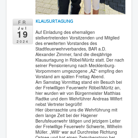
KLAUSURTAGUNG
FR
Jul
19
Auf Einladung des ehemaligen
stellvertretenden Vorsitzenden und Mitglied
2024
des erweiterten Vorstandes des
Stadtfeuerwehrverbandes, BAR a.D.
Alexander Zimmer, fand die diesjährige
Klausurtagung in Röbel/Müritz statt. Der nach
seiner Pensionierung nach Mecklenburg-
Vorpommern umgezogene „AZ“ empfing den
Vorstand am späten Freitag Abend.
Am Samstag Vormittag stand ein Besuch bei
der Freiwilligen Feuerwehr Röbel/Müritz an,
hier wurden wir von Bürgermeister Matthias
Radtke und dem Wehrführer Andreas Wilfert
nebst Vertreter begrüßt!
Hier überraschte uns die Wehrführung mit
dem lange Zeit bei der Hagener
Berufsfeuerwehr tätigen und jetzigem Leiter
der Freiwillige Feuerwehr Schwerte, Wilhelm
Müller. „Willi“ war auf Durchreise Richtung
Ostsee und hat einen Zwischenstopp bei