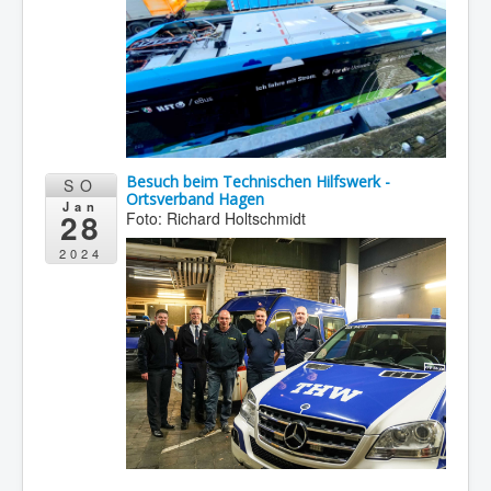
Besuch beim Technischen Hilfswerk -
SO
Ortsverband Hagen
Jan
28
Foto: Richard Holtschmidt
2024