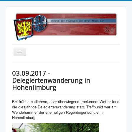
Home
03.09.2017 -
Über uns
Delegiertenwanderung in
Hohenlimburg
Vorstand
Kontakt
Bei frühherbstlichem, aber überwiegend trockenem Wetter fand
Satzung
die diesjährige Delegiertenwanderung statt. Treffpunkt war am
Wendehammer der ehemaligen Regenbogenschule in
Kalender
Hohenlimburg.
Status 5