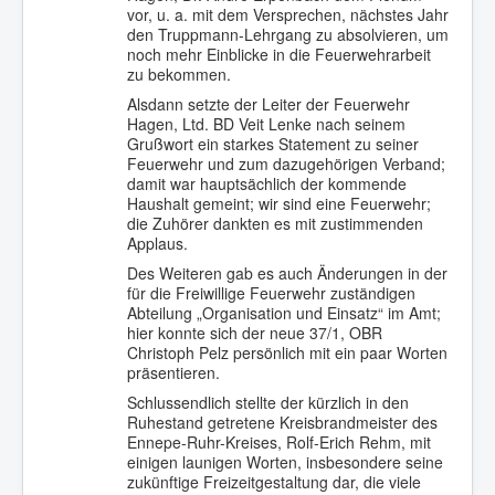
vor, u. a. mit dem Versprechen, nächstes Jahr
den Truppmann-Lehrgang zu absolvieren, um
noch mehr Einblicke in die Feuerwehrarbeit
zu bekommen.
Alsdann setzte der Leiter der Feuerwehr
Hagen, Ltd. BD Veit Lenke nach seinem
Grußwort ein starkes Statement zu seiner
Feuerwehr und zum dazugehörigen Verband;
damit war hauptsächlich der kommende
Haushalt gemeint; wir sind eine Feuerwehr;
die Zuhörer dankten es mit zustimmenden
Applaus.
Des Weiteren gab es auch Änderungen in der
für die Freiwillige Feuerwehr zuständigen
Abteilung „Organisation und Einsatz“ im Amt;
hier konnte sich der neue 37/1, OBR
Christoph Pelz persönlich mit ein paar Worten
präsentieren.
Schlussendlich stellte der kürzlich in den
Ruhestand getretene Kreisbrandmeister des
Ennepe-Ruhr-Kreises, Rolf-Erich Rehm, mit
einigen launigen Worten, insbesondere seine
zukünftige Freizeitgestaltung dar, die viele