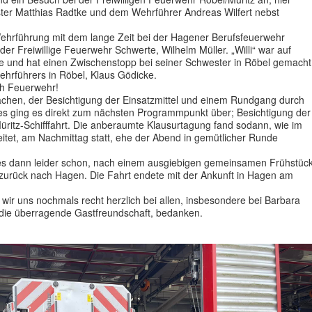
ter Matthias Radtke und dem Wehrführer Andreas Wilfert nebst
Wehrführung mit dem lange Zeit bei der Hagener Berufsfeuerwehr
 der Freiwillige Feuerwehr Schwerte, Wilhelm Müller. „Willi“ war auf
e und hat einen Zwischenstopp bei seiner Schwester in Röbel gemacht
 Wehrführers in Röbel, Klaus Gödicke.
sch Feuerwehr!
chen, der Besichtigung der Einsatzmittel und einem Rundgang durch
 ging es direkt zum nächsten Programmpunkt über; Besichtigung der
 Müritz-Schifffahrt. Die anberaumte Klausurtagung fand sodann, wie im
eitet, am Nachmittag statt, ehe der Abend in gemütlicher Runde
s dann leider schon, nach einem ausgiebigen gemeinsamen Frühstüc
urück nach Hagen. Die Fahrt endete mit der Ankunft in Hagen am
ir uns nochmals recht herzlich bei allen, insbesondere bei Barbara
die überragende Gastfreundschaft, bedanken.