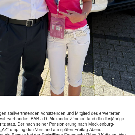
en stellvertretenden Vorsitzenden und Mitglied des erweiterten
wehrverbandes, BAR a.D. Alexander Zimmer, fand die diesjährige
itz statt. Der nach seiner Pensionierung nach Mecklenburg-
Z“ empfing den Vorstand am späten Freitag Abend.
 ein Besuch bei der Freiwilligen Feuerwehr Röbel/Müritz an, hier