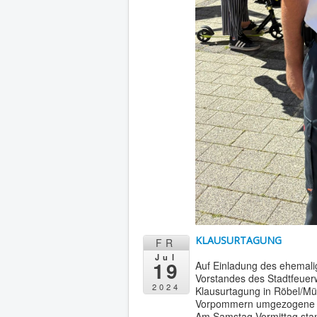
KLAUSURTAGUNG
FR
Jul
19
Auf Einladung des ehemalig
Vorstandes des Stadtfeuer
2024
Klausurtagung in Röbel/Mür
Vorpommern umgezogene „A
Am Samstag Vormittag stand