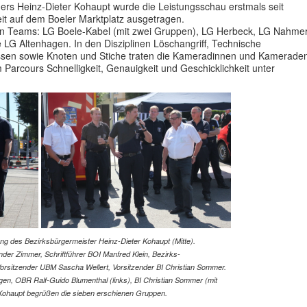
hers Heinz-Dieter Kohaupt wurde die Leistungsschau erstmals seit
keit auf dem Boeler Marktplatz ausgetragen.
 Teams: LG Boele-Kabel (mit zwei Gruppen), LG Herbeck, LG Nahmer
LG Altenhagen. In den Disziplinen Löschangriff, Technische
wissen sowie Knoten und Stiche traten die Kameradinnen und Kamerade
Parcours Schnelligkeit, Genauigkeit und Geschicklichkeit unter
adung des Bezirksbürgermeister Heinz-Dieter Kohaupt (Mitte).
exander Zimmer, Schriftführer BOI Manfred Klein, Bezirks-
. Vorsitzender UBM Sascha Wellert, Vorsitzender BI Christian Sommer.
Hagen, OBR Ralf-Guido Blumenthal (links), BI Christian Sommer (mit
 Kohaupt begrüßen die sieben erschienen Gruppen.