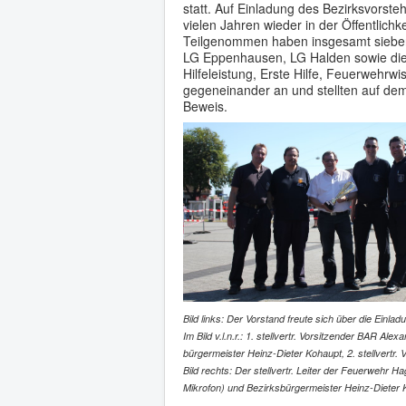
statt. Auf Einladung des Bezirksvorste
vielen Jahren wieder in der Öffentlich
Teilgenommen haben insgesamt sieben
LG Eppenhausen, LG Halden sowie die 
Hilfeleistung, Erste Hilfe, Feuerwehr
gegeneinander an und stellten auf dem 
Beweis.
Bild links: Der Vorstand freute sich über die Einl
Im Bild v.l.n.r.: 1. stellvertr. Vorsitzender BAR Al
bürgermeister Heinz-Dieter Kohaupt, 2. stellvertr
Bild rechts: Der stellvertr. Leiter der Feuerwehr 
Mikrofon) und
Bezirksbürgermeister Heinz-Dieter