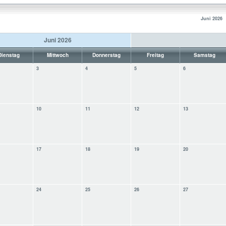
Juni 2026
Juni 2026
Dienstag
Mittwoch
Donnerstag
Freitag
Samstag
3
4
5
6
10
11
12
13
17
18
19
20
24
25
26
27