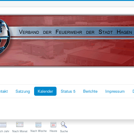
ntakt
Satzung
Kalender
Status 5
Berichte
Impressum
Nach Woche
Heute
ch Jahr
Nach Monat
Suche