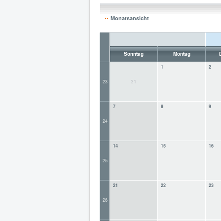
Monatsansicht
Sonntag
Montag
1
2
31
23
7
8
9
24
14
15
16
25
21
22
23
26