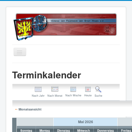
Home
Terminkalender
Über uns
Vorstand
Nach Woche
Heute
Kontakt
Nach Jahr
Nach Monat
Suche
Satzung
Monatsansicht
Kalender
Mai 2026
Status 5
Sonntag
Montag
Dienstag
Mittwoch
Donnerstag
Freitag