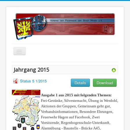
Home
Jahrgang 2015
Über uns
Status 5 1/2015
Details
Download
Vorstand
Kontakt
Ausgabe 1 aus 2015 mit folgenden Themen:
Frei-Getränke, Silvesternacht, Übung in Werdohl,
Satzung
Aktionen der Gruppen, Gemeinsam geht gut,
Verbandsinformationen, Besondere Ehrungen,
Kalender
Feuerwehr Hagen auf Facebook, Zwei
Vorsitzende, Regenbogenschule-Unterkunft,
Status 5
Alarmübung - Baustelle - Brücke A45,