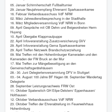
Berichte
05. Januar Schirmherrschaft Fußballturnier
29. Januar Neujahrsempfang Ehrenamt Sparkassenkarree
Impressum
16. Februar Verbandsausschuss VdF NRW
02. März Jahresdienstbesprechung in der Stadthalle
Datenschutz
16. März Mitgliederversammlung VdF NRW in Bonn
09. April Gespräche mit OB Dehm und Beigeordneten Herrn
Huyeng
10. April Übergabe Klappmaulpuppe
22. April Infoveranstaltung Zusatzversicherung GVV
29. April Infoveranstaltung Gema Sparkassenkarree
29. April Treffen Netzwerk Brandschutzerziehung
09. Mai Treffen mit den Hohenlimburger Kameraden und den
Kameraden der FW Bruck an der Mur
17. Mai Treffen zur Mängelbeseitigung an den
Gemeinschaftsgerätehäusern
28.- 30. Juni Delegiertenversammlung DFV in Stuttgart
03.- 04. August 100 Jahre BF Hagen 08. September Wandertag
Delegierte
28. September Leistungsnachweis FRW Ost
11. Oktober Spatenstich GH Eilpe-Delstern/ Eppenhausen/
Holthausen
12. Oktober Verbandsausschuss VdF NRW
23. Oktober Treffen der Ehrenabteilung im Feuerwehrhaus
Hohenlimburg